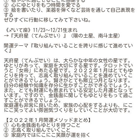
① 穏やかに過ごせることに感謝する
② 心にゆとりをもつ時間を愛でる
③ 絵を書いたり、楽器を弾くなど芸術を通して自己表現を
する
ぜひすぐに行動に移してみて下さいね。
《♐いて座》11/23～12/21生まれ
→『天府星（てんぷせい）』（陽の土星、南斗主星）
開運テーマ『取り組んでいることを誇りに感じて進めてい
く』
天府星（てんぷせい）は、大らかな中年の女性の星です。
ゆとりがあって、家庭を大切にする星です。タロットでい
うと「女帝」にあたる星です。２０２２年１月はとてもゆ
とりを持って、志高く取り組んでいることを進めていくこ
とができるでしょう。賢さがとても際立つ月となります。
自分の経験や知識を存分に生かすことができるでしょう。
また、とても財運にも恵まれている安定した月運となって
います。ですので、金銭面に関してもゆとりをもって過ご
すことができるでしょう。
家庭運も非常に良いため、家族の心配をするよりも、にこ
にこ笑ってよい雰囲気づくりをしていくことが大切です。
【２０２２年１月開運メソッドまとめ】
① 心も金銭面もゆとりを持つこと
② 志高く取り組んでいくこと
③ 家庭内ではにこにこ笑顔が運を招く