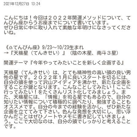
2021年12月27日 13:24
こんにちは！今回は２０２２年開運メソッドについて、て
んびん座からうお座までについて書いています。
ぜひ日常に中に取り入れて素敵な年明けになさってくださ
いね。
《♎てんびん座》9/23～10/23生まれ
→『天機星（てんきせい）』（陰の木星、南斗３星）
開運テーマ『今年やってみたいことを新しく企画する』
天機星（てんきせい）は、とても精神性の高い頭の良い男
性の星です。２０２２年１月に良いスタートを切るには、
自分の頭を使って沢山アイディアを沸かせ、新たな企画を
することが鍵となります。こんなことしてみたい！ここに
行ってみたい！をたくさんリスト化してみましょう。ま
た、天機星には、「情報」を司る星でもあるので、自分の
知りたい情報について積極的に調べたり、勉強することも
オススメです。自分の今までの経験を活かし、ぜひ新たな
企画を立ててみて下さい。色んな発想を大切にし、思い浮
かんだことはぜひノートやメモに書き記していきましょ
う。ここで大切なのは、自分の頭でしっかりと考えること
です。