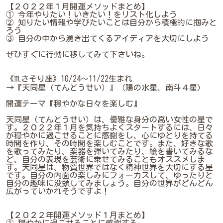
【２０２２年１月開運メソッドまとめ】
① 今年やりたい！いきたい！をリスト化しよう
② 知りたい情報や学びたいことは自分から積極的に掴みと
ろう
③ 自分の中から湧き出てくるアイディアを大切にしよう
ぜひすぐに行動に移してみて下さいね。
《♏さそり座》10/24～11/22生まれ
→『天同星（てんどうせい）』（陽の水星、南斗４星）
開運テーマ『穏やかな日々を楽しむ』
天同星（てんどうせい）は、優雅な身分の高い女性の星で
す。２０２２年１月を気持ちよくスタートするには、日々
が穏やかに過ごせることに感謝をし、心にゆとりを持てる
時間を作り、その時間を楽しむことです。また、好きな歌
を歌ってみたり、楽器を弾いてみたり、絵を書いてみるな
ど、自分の表現を芸術に乗せてみることもオススメしま
す。天同星は、物質世界ではなく精神世界を大切にする星
です。自分の内面の楽しみにフォーカスして、ゆったりと
自分の趣味に没頭してみましょう。自分の世界がどんどん
広がっていかれそうですよ！
【２０２２年開運メソッド１月まとめ】