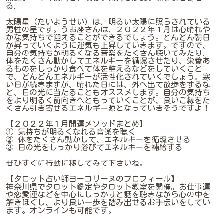
る』
太陽星（たいようせい）は、明るい太陽に照らされている
男性の星です。うお座さんは、２０２２年１月は心晴れや
かな気持ちで迎えることができるでしょう。どんどん朝日
が昇っていくように運気も上昇していきます。ですので、
自分の気持ちが明るくなる音楽をたくさん聴いてみたり、
体をたくさん動かしてエネルギーを循環させたり、栄養あ
るものをしっかり食べて体を整えるなどをしていくこと
で、どんどんエネルギーが活性化されていくでしょう。寒
い日が続きますが、晴れた日には、外へ出て散歩をするな
ど、日の光に当たることもオススメします。自分の気持ち
をより明るく前向きへともっていくことが、良いご縁をた
くさん引き寄せるエネルギー源となっていきそうですよ！
【２０２２年１月開運メソッドまとめ】
① 気持ちが明るくなれる音楽を聴く
② 体をたくさん動かして、エネルギーを循環させる
③ 日の光をしっかり浴びてエネルギーを補給する
ぜひすぐに行動に移してみて下さいね。
【タロット占い師ヨーコリーヌのプロフィール】
神奈川県でタロット鑑定やタロット教室を開催。お仕事運
や恋愛運などを中心にしっかりと話を聴きながら心の中を
解きほぐし、より良い一歩を踏み出せるお手伝いをしてい
ます。オンラインも可能です。