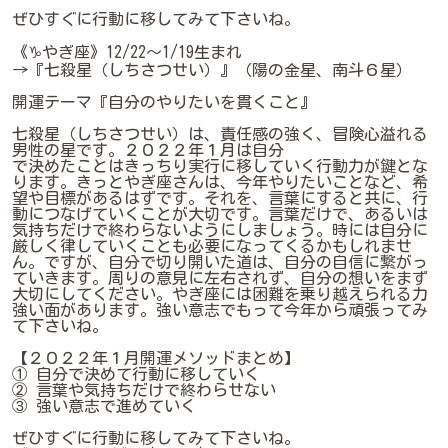
ぜひすぐに行動に移してみて下さいね。
《♑やぎ座》12/22～1/19生まれ
→『七殺星（しちさつせい）』（陽の金星、南斗６星）
開運テーマ『自分のやりたいを貫くこと』
七殺星（しちさつせい）は、責任感の強く、冒険心溢れる
男性の星です。２０２２年１月は自分
で決めたことはきっちり実行に移していく行動力が鍵とな
ります。きっとやぎ座さんは、今年やりたいことなど、希
望や目標があるはずです。それを、言葉にすると共に、行
動につなげていくことが大切です。言葉だけで、あるいは
気持ちだけで終わらないようにしましょう。時には自分に
厳しく律していくことも必要になってくるかもしれませ
ん。ですが、自分で切り開いた道は、自分の自信に繋がっ
ていきます。周りの意見に左右されず、自分の想いをまず
大切にしてください。やぎ座には困難を乗り越えられる力
強い面があります。強い意志でもって今年から頑張ってみ
て下さいね。
【２０２２年１月開運メソッドまとめ】
① 自分で決めて行動に移していく
② 言葉や気持ちだけで終わらせない
③ 強い意志で進めていく
ぜひすぐに行動に移してみて下さいね。