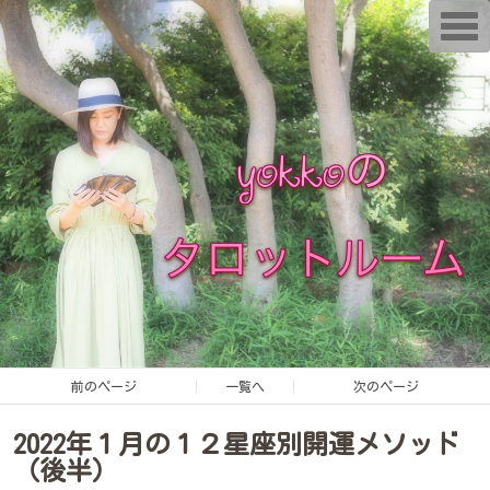
T
o
g
g
l
e
n
a
v
i
g
a
t
i
o
n
前のページ
一覧へ
次のページ
2022年１月の１２星座別開運メソッド
（後半）