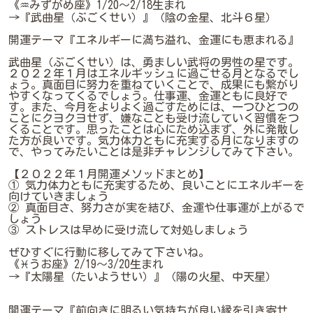
《♒みずがめ座》1/20～2/18生まれ
→『武曲星（ぶごくせい）』（陰の金星、北斗６星）
開運テーマ『エネルギーに満ち溢れ、金運にも恵まれる』
武曲星（ぶごくせい）は、勇ましい武将の男性の星です。
２０２２年１月はエネルギッシュに過ごせる月となるでし
ょう。真面目に努力を重ねていくことで、成果にも繋がり
やすくなってくるでしょう。仕事運、金運ともに良好で
す。また、今月をよりよく過ごすためには、一つひとつの
ことにクヨクヨせず、嫌なことも受け流していく習慣をつ
くることです。思ったことは心にため込まず、外に発散し
た方が良いです。気力体力ともに充実する月になりますの
で、やってみたいことは是非チャレンジしてみて下さい。
【２０２２年１月開運メソッドまとめ】
① 気力体力ともに充実するため、良いことにエネルギーを
向けていきましょう
② 真面目さ、努力さが実を結び、金運や仕事運が上がるで
しょう
③ ストレスは早めに受け流して対処しましょう
ぜひすぐに行動に移してみて下さいね。
《♓うお座》2/19～3/20生まれ
→『太陽星（たいようせい）』（陽の火星、中天星）
開運テーマ『前向きに明るい気持ちが良い縁を引き寄せ