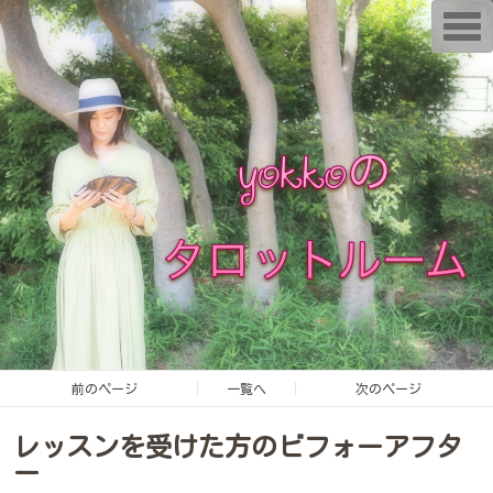
T
o
g
g
l
e
n
a
v
i
g
a
t
i
o
n
前のページ
一覧へ
次のページ
レッスンを受けた方のビフォーアフタ
ー